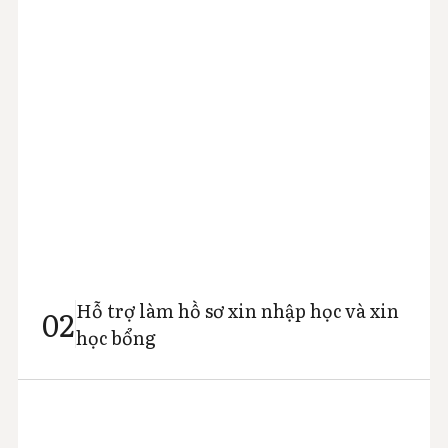
Hỗ trợ làm hồ sơ xin nhập học và xin
02
học bổng
AIT sẽ hướng dẫn và xây dựng danh mục các năng lực
học tập cùng hoạt động ngoại khóa cần thiết để khách
hàng chuẩn bị tốt nhất cho hồ sơ. Đồng thời, AIT sẽ hỗ
trợ hoàn thiện các bài giới thiệu cá nhân (Personal