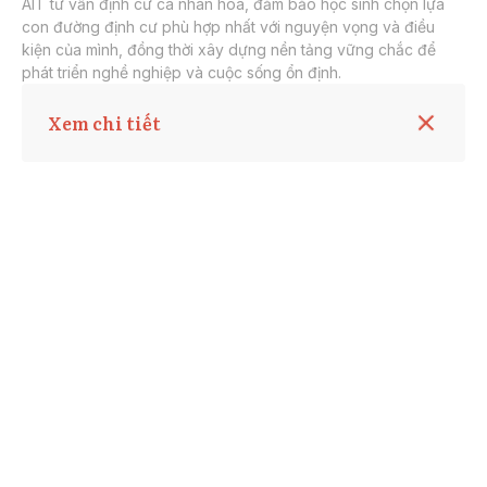
AIT tư vấn định cư cá nhân hóa, đảm bảo học sinh chọn lựa
con đường định cư phù hợp nhất với nguyện vọng và điều
kiện của mình, đồng thời xây dựng nền tảng vững chắc để
phát triển nghề nghiệp và cuộc sống ổn định.
Xem chi tiết
Các học sinh được khuyến khích chủ động liên hệ với
AIT từ 6 tháng đến 1 năm trước khi tốt nghiệp các
trường sau trung học (cao đẳng, Đại học, học nghề…)
để AIT tư vấn thực hiện các bước chuẩn bị xin Giấy
phép đi làm sau tốt nghiệp (PGWP) và lên kế hoạch
nộp hồ sơ định cư theo các chương trình của tỉnh bang
hoặc liên bang.
Ngoài ra, AIT cung cấp dịch vụ tư vấn di trú tối ưu với
từng nguyện vọng và điều kiện mỗi cá nhân.
Tìm hiểu dịch vụ