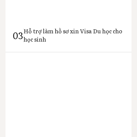
Hỗ trợ làm hồ sơ xin Visa Du học cho
03
học sinh
Dựa trên quy định của luật di trú Canada hiện hành, AIT
sẽ lập danh mục các giấy tờ cá nhân và tài chính cần
thiết, đồng thời hỗ trợ khách hàng chuẩn bị và hoàn
thiện hồ sơ xin Visa phù hợp với hoàn cảnh thực tế. AIT
cam kết tuyệt đối không hướng dẫn khách hàng khai
man hoặc sử dụng giấy tờ không trung thực trong quá
trình nộp hồ sơ.
Khách hàng cần lưu ý rằng Bộ Di trú, Tị nạn và Quốc
tịch Canada (IRCC) sẽ cấm nộp hồ sơ trong 5 năm nếu
phát hiện bất kỳ thông tin hoặc giấy tờ nào không
chính xác.
Ngoài ra, tùy thuộc vào lịch sử đi nước ngoài và/hoặc