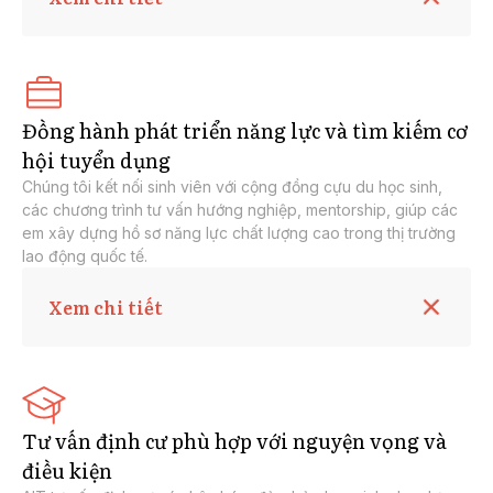
Tư vấn chọn tỉnh bang, chọn trường và chọn
chương trình học
Hoàn thiện hồ sơ nhập học, xin học bổng
Đồng hành phát triển năng lực và tìm kiếm cơ
Hoàn thiện hồ sơ xin visa du học với tỷ lệ đỗ lên tới
hội tuyển dụng
95%
Nộp lại hồ sơ bị từ chối do AIT hỗ trợ, không phát
Chúng tôi kết nối sinh viên với cộng đồng cựu du học sinh,
sinh thêm chi phí
các chương trình tư vấn hướng nghiệp, mentorship, giúp các
em xây dựng hồ sơ năng lực chất lượng cao trong thị trường
Truy vấn, kháng nghị hoặc nộp lại các hồ sơ visa
lao động quốc tế.
Du Học, Du Lịch, Lao Động,... bị từ chối.
Xem chi tiết
Kết nối cộng đồng du học sinh
Tham gia các event chia sẻ hướng nghiệp
Tham gia các buổi career mentorship
Tư vấn định cư phù hợp với nguyện vọng và
Tư vấn lộ trình sự nghiệp chuyên sâu
điều kiện