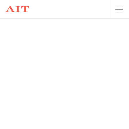
Du Học và Xây Dựng
Sự Nghiệp Bền Vững
tại Canada
Cô Vũ Như Quỳnh
Chuyên gia Tư vấn
Di trú Canada - RCIC
AIT là thương hiệu tư vấn du học và định