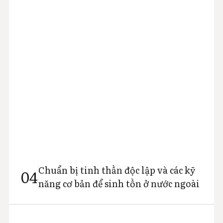
Chuẩn bị tinh thần độc lập và các kỹ
04
năng cơ bản để sinh tồn ở nước ngoài
AIT khuyên học sinh rèn luyện tính tự lập và kỷ luật
ngay từ khi còn ở Việt Nam để chuẩn bị cho thành công