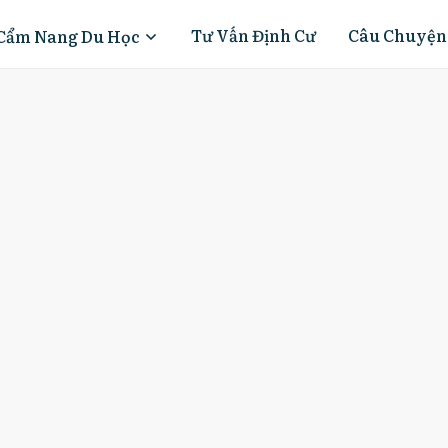
Tư Vấn Định Cư
Câu Chuyện
Cẩm Nang Du Học