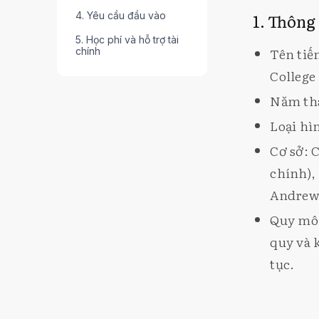
4. Yêu cầu đầu vào
1. Thông
5. Học phí và hỗ trợ tài
Tên ti
chính
College
Năm thà
Loại hì
Cơ sở: 
chính),
Andrew
Quy mô 
quy và 
tục.