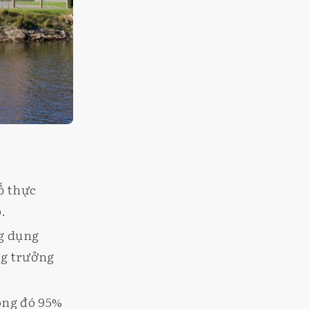
ố thực
.
g dụng
ng trưởng
rong đó 95%