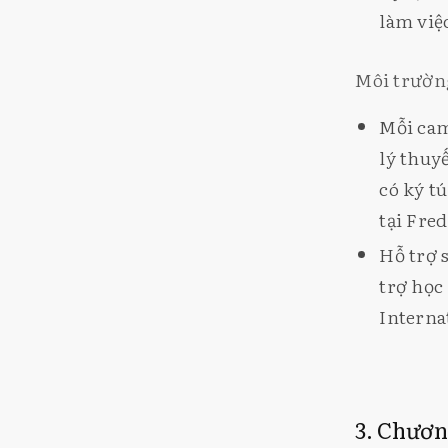
làm việ
Môi trường
Mỗi cam
lý thuy
có ký t
tại Fre
Hỗ trợ 
trợ học
Interna
3. Chươn