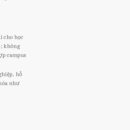
ại cho học
n; không
hợp campus
ghiệp, hỗ
 hóa như