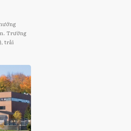
 hướng
ệm. Trường
, trải