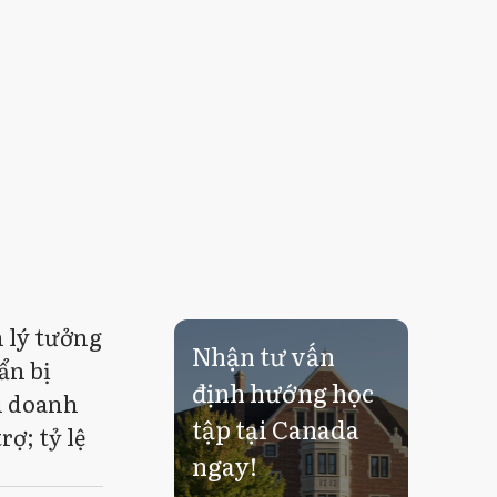
 lý tưởng
Nhận tư vấn
ẩn bị
định hướng học
i doanh
tập tại Canada
rợ; tỷ lệ
ngay!