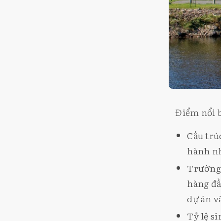
Điểm nổi b
Cấu trú
hành nh
Trường 
hàng đầ
dự án v
Tỷ lệ s