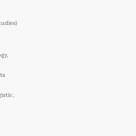
tudies)
ogy,
ta
istic,