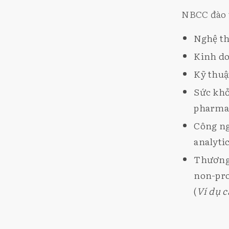
NBCC đào 
Nghệ th
Kinh do
Kỹ thuậ
Sức khỏ
pharma
Công ng
analyti
Thương 
non-pro
(
Ví dụ c