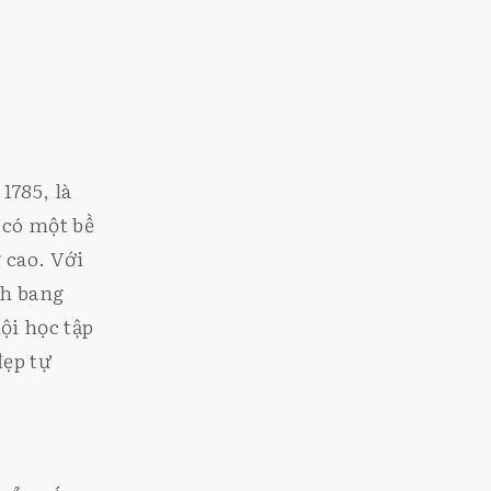
1785, là
 có một bề
 cao. Với
nh bang
i học tập
đẹp tự