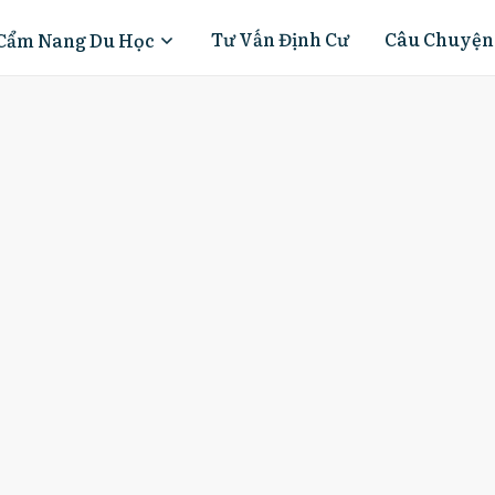
Tư Vấn Định Cư
Câu Chuyện
Cẩm Nang Du Học