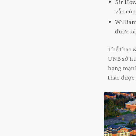
Sir How
vẫn còn
William
được xâ
Thể thao 
UNB sở hữu
hạng mạnh 
thao được 