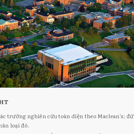
GHT
các trường nghiên cứu toàn diện theo Maclean’s; đứ
hân loại đó.