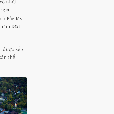
 cổ nhất
 gia.
n ở Bắc Mỹ
 năm 1851.
, được xếp
sản thể