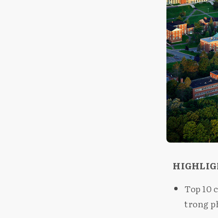
HIGHLI
Top 10 
trong p