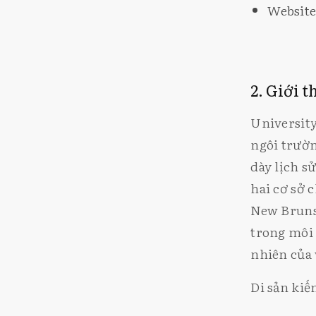
Websit
2. Giới 
University
ngôi trườn
dày lịch s
hai cơ sở 
New Bruns
trong môi 
nhiên của
Di sản kiế