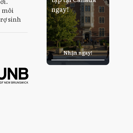
ới.
ngay!
, môi
rợ sinh
Nhận ngay!