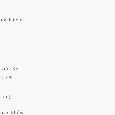
ng đại học
 vực: Kỹ
, Luật,
hống;
t
 sức khỏe.