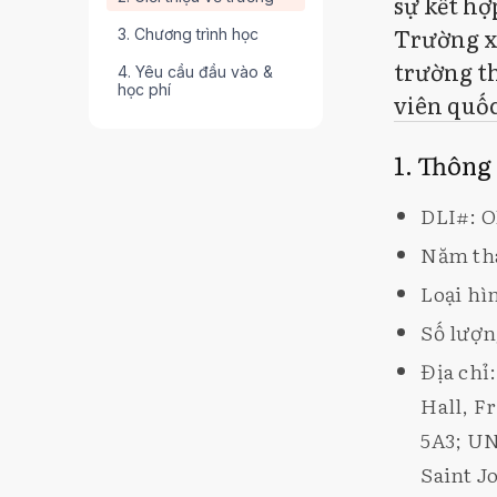
sự kết hợ
Trường xứ
3. Chương trình học
trường th
4. Yêu cầu đầu vào &
học phí
viên quốc
1. Thông
DLI#: O
Năm thà
Loại hì
Số lượn
Địa chỉ
Hall, F
5A3; UN
Saint J