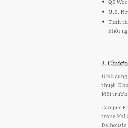
QS Worl
U.S. Ne
Tinh th
khởi ng
3. Chươn
UNB cung c
thuật, Kho
Môi trường
Campus Fr
trong khi 
Dalhousie