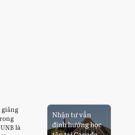
 giảng
Nhận tư vấn
trong
định hướng học
 UNB là
tập tại Canada