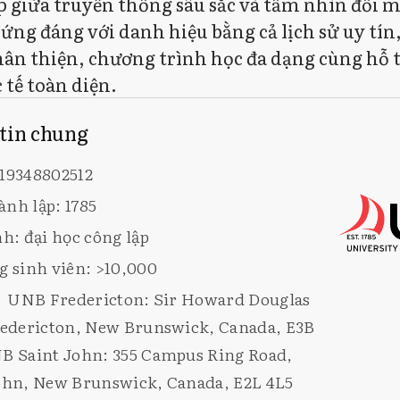
p giữa truyền thống sâu sắc và tầm nhìn đổi m
ng đáng với danh hiệu bằng cả lịch sử uy tín
ân thiện, chương trình học đa dạng cùng hỗ t
 tế toàn diện.
 tin chung
19348802512
nh lập: 1785
nh: đại học công lập
g sinh viên: >10,000
: UNB Fredericton: Sir Howard Douglas
redericton, New Brunswick, Canada, E3B
B Saint John: 355 Campus Ring Road,
ohn, New Brunswick, Canada, E2L 4L5