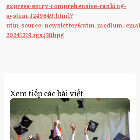
express-entry-comprehensive-ranking-
system-1249649.html?
utm_source=newsletter&utm_medium=emai
20241219#gs.j38hpg
Xem tiếp các bài viết