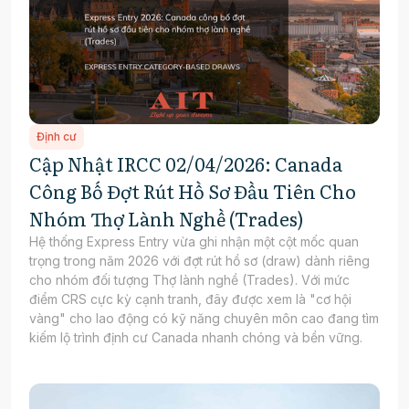
Định cư
Cập Nhật IRCC 02/04/2026: Canada
Công Bố Đợt Rút Hồ Sơ Đầu Tiên Cho
Nhóm Thợ Lành Nghề (Trades)
Hệ thống Express Entry vừa ghi nhận một cột mốc quan
trọng trong năm 2026 với đợt rút hồ sơ (draw) dành riêng
cho nhóm đối tượng Thợ lành nghề (Trades). Với mức
điểm CRS cực kỳ cạnh tranh, đây được xem là "cơ hội
vàng" cho lao động có kỹ năng chuyên môn cao đang tìm
kiếm lộ trình định cư Canada nhanh chóng và bền vững.