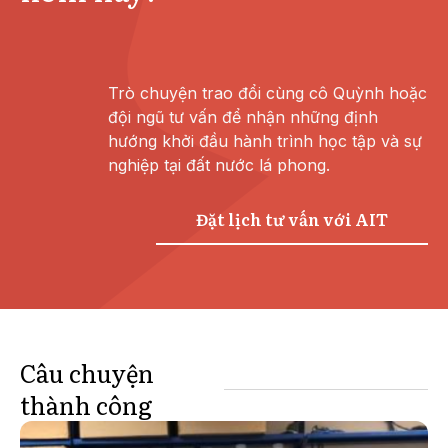
Trò chuyện trao đổi cùng cô Quỳnh hoặc
đội ngũ tư vấn để nhận những định
hướng khởi đầu hành trình học tập và sự
nghiệp tại đất nước lá phong.
Đặt lịch tư vấn với AIT
Câu chuyện
thành công