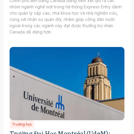
Chính phủ liên bang Canada đang xem xét tạo ra các
nhóm ngành nghề mới trong hệ thống Express Entry dành
cho quản lý cấp cao, nhà khoa học và nhà nghiên cứu,
cùng với nhân sự quân đội, nhằm giúp công dân nước
ngoài trong các ngành này đạt được thường trú nhân
Canada dễ dàng hơn.
Trường học
Trường Đại Học Montréal (UdeM):