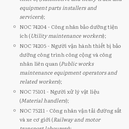
equipment parts installers and
servicers
);
NOC 74204 - Công nhân bảo dưỡng tiện
ích (
Utility maintenance workers
);
NOC 74205 - Người vận hành thiết bị bảo
dưỡng công trình công cộng và công
nhân liên quan (
Public works
maintenance equipment operators and
related workers
);
NOC 75101 - Người xử lý vật liệu
(
Material handlers
);
NOC 75211 - Công nhân vận tải đường sắt
và xe cơ giới (
Railway and motor
transport labourers
);