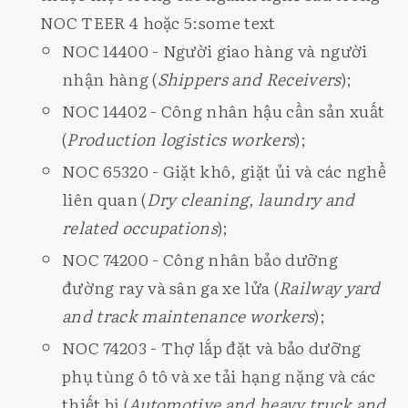
NOC TEER 4 hoặc 5:some text
NOC 14400 - Người giao hàng và người
nhận hàng (
Shippers and Receivers
);
NOC 14402 - Công nhân hậu cần sản xuất
(
Production logistics workers
);
NOC 65320 - Giặt khô, giặt ủi và các nghề
liên quan (
Dry cleaning, laundry and
related occupations
);
NOC 74200 - Công nhân bảo dưỡng
đường ray và sân ga xe lửa (
Railway yard
and track maintenance workers
);
NOC 74203 - Thợ lắp đặt và bảo dưỡng
phụ tùng ô tô và xe tải hạng nặng và các
thiết bị (
Automotive and heavy truck and