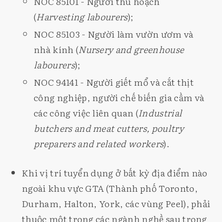
NOC 85101 - Người thu hoạch
(
Harvesting labourers
);
NOC 85103 - Người làm vườn ươm và
nhà kính (
Nursery and greenhouse
labourers
);
NOC 94141 - Người giết mổ và cắt thịt
công nghiệp, người chế biến gia cầm và
các công việc liên quan (
Industrial
butchers and meat cutters, poultry
preparers and related workers
).
Khi vị trí tuyển dụng ở bất kỳ địa điểm nào
ngoài khu vực GTA (Thành phố Toronto,
Durham, Halton, York, các vùng Peel), phải
thuộc một trong các ngành nghề sau trong