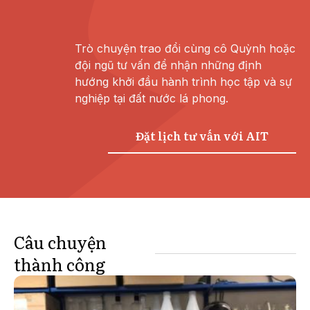
Trò chuyện trao đổi cùng cô Quỳnh hoặc
đội ngũ tư vấn để nhận những định
hướng khởi đầu hành trình học tập và sự
nghiệp tại đất nước lá phong.
Đặt lịch tư vấn với AIT
Câu chuyện
thành công